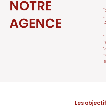
NOTRE
F
a
AGENCE
l
E
i
N
n
l
Les objecti