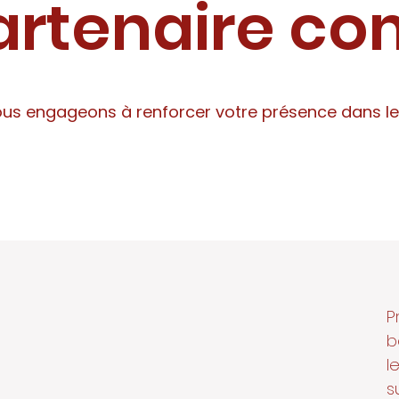
artenaire c
us engageons à renforcer votre présence dans les 
P
b
l
s